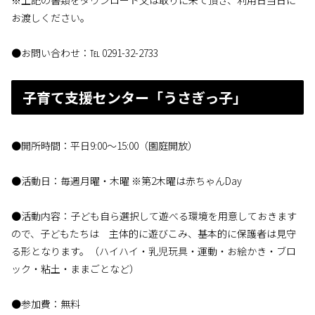
※上記の書類をダウンロード又は取りに来て頂き、利用日当日に
お渡しください。
●お問い合わせ：℡ 0291-32-2733
子育て支援センター「うさぎっ子」
●開所時間：平日9:00〜15:00（園庭開放）
●活動日：毎週月曜・木曜 ※第2木曜は赤ちゃんDay
●活動内容：子ども自ら選択して遊べる環境を用意しておきます
ので、子どもたちは 主体的に遊びこみ、基本的に保護者は見守
る形となります。（ハイハイ・乳児玩具・運動・お絵かき・ブロ
ック・粘土・ままごとなど）
●参加費：無料