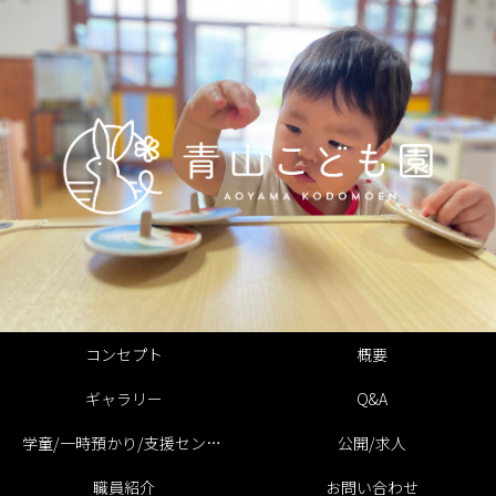
コンセプト
概要
ギャラリー
Q&A
学童/一時預かり/支援センター
公開/求人
職員紹介
お問い合わせ