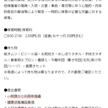
他保護者の傷病・入院・災害・事故・育児等に伴う心理的・肉体
的負担の解消等により緊急・一時的に保育が必要な児童に対する
保育。
●保育時間/保育料
◯9:00-17:00 2,500円/日（昼食/おやつ代 300円含む）
●持ち物
紙オムツ・ビニール袋・お尻拭き・おしぼりタオル・手拭きタオ
ル・食事用エプロン・着替え・午睡布団（敷き布団/毛布/掛け布
団/シーツ）・歯磨きセット
※発達によって持ち物は異なりますので、その都度ご確認くださ
い。
●提出書類
・
一時預かり利用申請書
・
健康状態確認事項